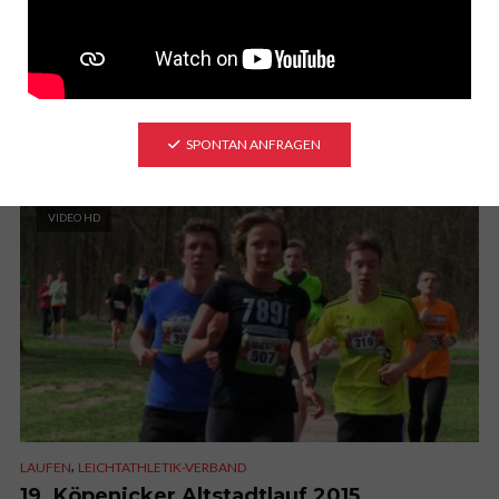
2. Inklusionslauf 2015 vom Sozialverband
Deutschland
7. Juni 2015
Kommentiere es!
Das Tempelhofer Feld, ein Platz für Kitelandboarder, Solowheeler,
Fahrradfahrer und für Inklusion. Dafür wurde fleißig gelaufen,
SPONTAN ANFRAGEN
gefahren oder...
VIDEO HD
,
LAUFEN
LEICHTATHLETIK-VERBAND
19. Köpenicker Altstadtlauf 2015