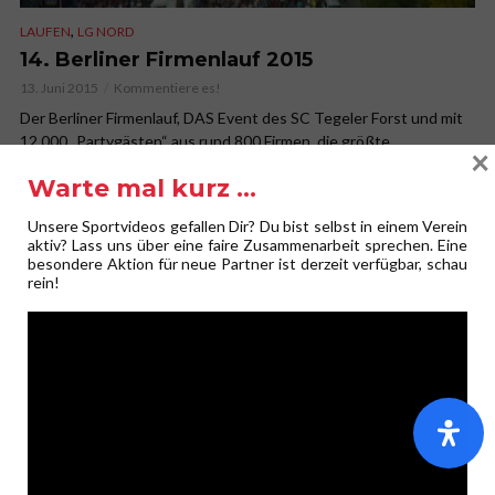
,
LAUFEN
LG NORD
14. Berliner Firmenlauf 2015
13. Juni 2015
Kommentiere es!
Der Berliner Firmenlauf, DAS Event des SC Tegeler Forst und mit
12.000 „Partygästen“ aus rund 800 Firmen, die größte
×
Betriebsfeier der Stadt. Von...
Warte mal kurz …
Unsere Sportvideos gefallen Dir? Du bist selbst in einem Verein
VIDEO HD
aktiv? Lass uns über eine faire Zusammenarbeit sprechen. Eine
besondere Aktion für neue Partner ist derzeit verfügbar, schau
rein!
,
INKLUSIONSSPORT
LAUFEN