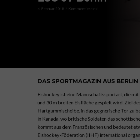
4. Februar 2018
Kommentiere es!
DAS SPORTMAGAZIN AUS BERLIN 
Eishockey ist eine Mannschaftssportart, die mit
und 30 m breiten Eisfläche gespielt wird. Ziel des 
Hartgummischeibe, in das gegnerische Tor zu b
in Kanada, wo britische Soldaten das schottisch
kommt aus dem Französischen und bedeutet etwa
Eishockey-Föderation (IIHF) international organ