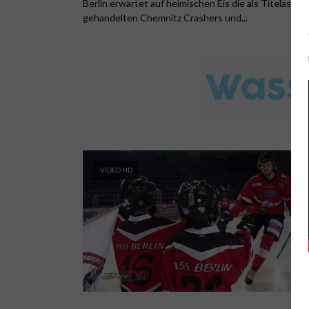
Berlin erwartet auf heimischen Eis die als Titelaspira
gehandelten Chemnitz Crashers und...
VIDEO HD