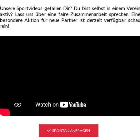
nt
Heimischen Erika Hess Eisstadion. Nach einer verpatzen
Unsere Sportvideos gefallen Dir? Du bist selbst in einem Verei
letzten Saison und dem damit...
aktiv? Lass uns über eine faire Zusammenarbeit sprechen. Ein
besondere Aktion für neue Partner ist derzeit verfügbar, scha
rein!
VIDEO HD
SPONTAN ANFRAGEN