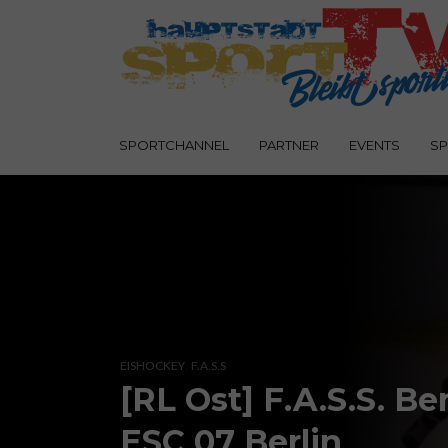
SPORTCHANNEL
PARTNER
EVENTS
SP
,
EISHOCKEY
F.A.S.S
[RL Ost] F.A.S.S. Ber
ESC 07 Berlin