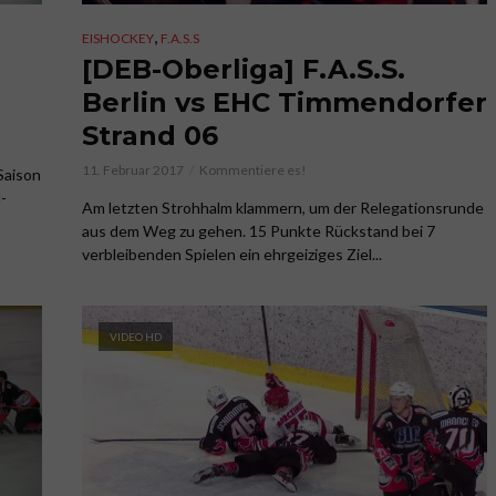
,
EISHOCKEY
F.A.S.S
[DEB-Oberliga] F.A.S.S.
Berlin vs EHC Timmendorfer
Strand 06
11. Februar 2017
Kommentiere es!
 Saison
-
Am letzten Strohhalm klammern, um der Relegationsrunde
aus dem Weg zu gehen. 15 Punkte Rückstand bei 7
verbleibenden Spielen ein ehrgeiziges Ziel...
VIDEO HD