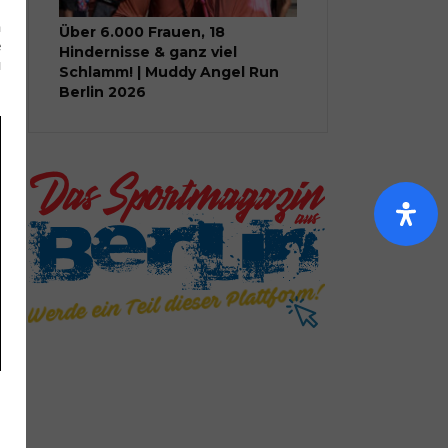
n
Über 6.000 Frauen, 18
e
Hindernisse & ganz viel
u
Schlamm! | Muddy Angel Run
Berlin 2026