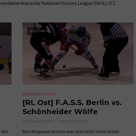
die nordamerikanische National Hockey League (NHL). (C)
VIDEO HD
,
EISHOCKEY
F.A.S.S
[RL Ost] F.A.S.S. Berlin vs.
Schönheider Wölfe
14. November 2017
Kommentiere es!
t den
Beschnuppern musste man sich nicht. Schon letzte