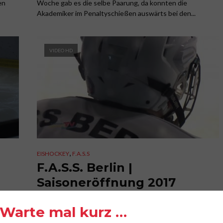
en
Woche gab es die selbe Paarung, da konnten die
Akademiker im Penaltyschießen auswärts bei den...
VIDEO HD
,
EISHOCKEY
F.A.S.S
F.A.S.S. Berlin |
Saisoneröffnung 2017
18. September 2017
Kommentiere es!
Warte mal kurz …
aus
Saisoneröffnung für die Akademiker von F.A.S.S. Berlin im