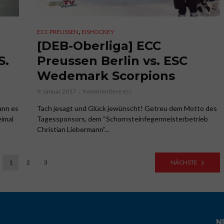
,
ECC PREUSSEN
EISHOCKEY
[DEB-Oberliga] ECC
S.
Preussen Berlin vs. ESC
Wedemark Scorpions
9. Januar 2017
Kommentiere es!
kann es
Tach jesagt und Glück jewünscht! Getreu dem Motto des
eimal
Tagessponsors, dem “Schornsteinfegermeisterbetrieb
Christian Liebermann”...
1
2
3
NÄCHSTE
N