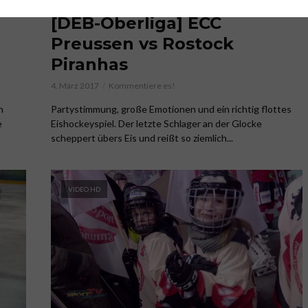
,
ECC PREUSSEN
EISHOCKEY
[DEB-Oberliga] ECC
Preussen vs Rostock
Piranhas
4. März 2017
Kommentiere es!
n
Partystimmung, große Emotionen und ein richtig flottes
e
Eishockeyspiel. Der letzte Schlager an der Glocke
scheppert übers Eis und reißt so ziemlich...
VIDEO HD