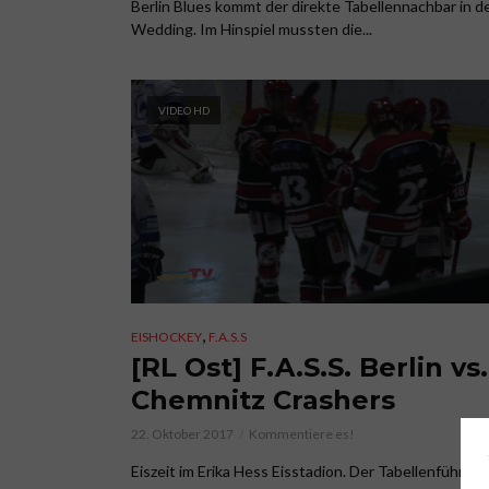
Berlin Blues kommt der direkte Tabellennachbar in d
Wedding. Im Hinspiel mussten die...
VIDEO HD
,
EISHOCKEY
F.A.S.S
[RL Ost] F.A.S.S. Berlin vs.
Chemnitz Crashers
22. Oktober 2017
Kommentiere es!
Eiszeit im Erika Hess Eisstadion. Der Tabellenführer 