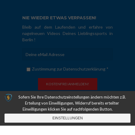
NIE WIEDER ETWAS VERPASSEN!
Bleib auf dem Laufenden und erfahre von
nagelneuen Videos Deines Lieblingssports in
Berlin !
Zustimmung zur Datenschutzerklärung *
Sofern Sie Ihre Datenschutzeinstellungen ändern möchten z.B.
Erteilung von Einwilligungen, Widerruf bereits erteilter
COPYRIGHT © 2011-2026. HAUPTSTADTSPORT.TV | ALLE RECHTE
Einwilligungen klicken Sie auf nachfolgenden Button.
VORBEHALTEN |
ÜBER UNS
|
DATENSCHUTZ
|
IMPRESSUM
| MADE
WITH
♥
IN BERLIN
EINSTELLUNGEN