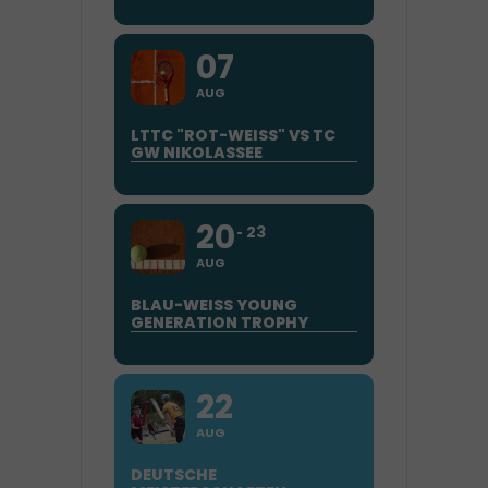
07
AUG
LTTC "ROT-WEISS" VS TC G
W NIKOLASSEE
20
23
AUG
BLAU-WEISS YOUNG
GENERATION TROPHY
22
AUG
DEUTSCHE