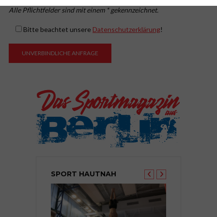
Alle Pflichtfelder sind mit einem * gekennzeichnet.
Bitte beachtet unsere
Datenschutzerklärung
!
SPORT HAUTNAH