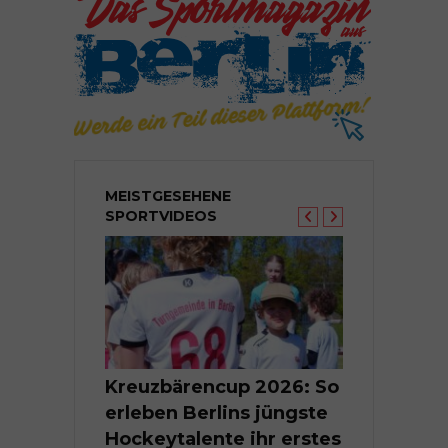
MEISTGESEHENE
SPORTVIDEOS
Berlins
Kreuzbärencup 2026: So
Kleine Tal
nte im
erleben Berlins jüngste
Groß | Berl
er
Hockeytalente ihr erstes
Kindermei