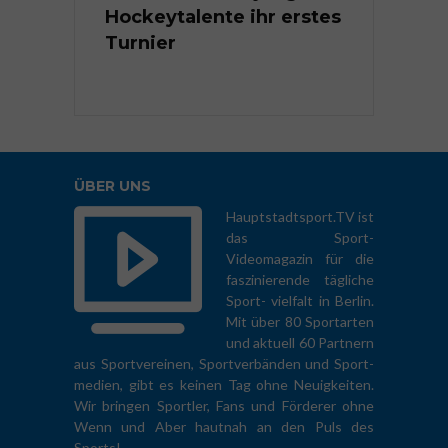
er
Hockeytalente ihr erstes
Kindermei
ten 2026
Turnier
Rhythmisc
Sportgymn
ÜBER UNS
Hauptstadtsport.TV ist
das Sport-
Videomagazin für die
faszinierende tägliche
Sport- vielfalt in Berlin.
Mit über 80 Sportarten
und aktuell 60 Partnern
aus Sportvereinen, Sportverbänden und Sport-
medien, gibt es keinen Tag ohne Neuigkeiten.
Wir bringen Sportler, Fans und Förderer ohne
Wenn und Aber hautnah an den Puls des
Sports!