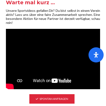
Warte mal kurz …
Kommentar
*
Unsere Sportvideos gefallen Dir? Du bist selbst in einem Verein
aktiv? Lass uns über eine faire Zusammenarbeit sprechen. Eine
besondere Aktion für neue Partner ist derzeit verfügbar, schau
rein!
Name
*
E-Mail-Adresse
*
SPONTAN ANFRAGEN
Website