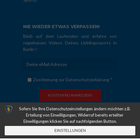
NIE WIEDER ETWAS VERPASSEN!
Bleib auf dem Laufenden und erfahre von
nagelneuen Videos Deines Lieblingssports in
Berlin !
Zustimmung zur Datenschutzerklärung *
Sofern Sie Ihre Datenschutzeinstellungen ändern möchten z.B.
Erteilung von Einwilligungen, Widerruf bereits erteilter
COPYRIGHT © 2011-2026. HAUPTSTADTSPORT.TV | ALLE RECHTE
Einwilligungen klicken Sie auf nachfolgenden Button.
VORBEHALTEN |
ÜBER UNS
|
DATENSCHUTZ
|
IMPRESSUM
| MADE
WITH
♥
IN BERLIN
EINSTELLUNGEN