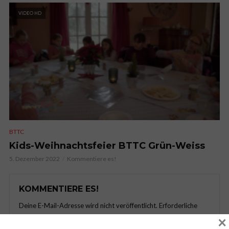
VIDEO HD
BTTC
Kids-Weihnachtsfeier BTTC Grün-Weiss
5. Dezember 2022
Kommentiere es!
KOMMENTIERE ES!
Deine E-Mail-Adresse wird nicht veröffentlicht.
Erforderliche
Felder sind mit
*
markiert
×