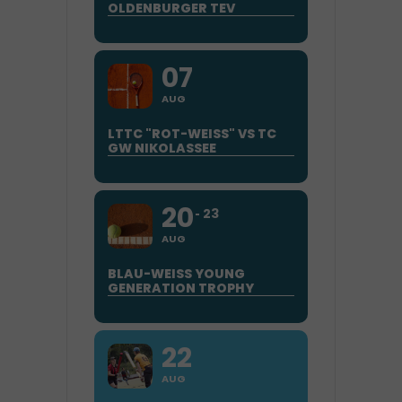
OLDENBURGER TEV
07
AUG
LTTC "ROT-WEISS" VS TC G
W NIKOLASSEE
20
23
AUG
BLAU-WEISS YOUNG
GENERATION TROPHY
22
AUG