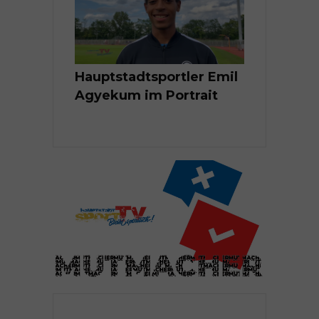
p Herder im
Hauptstadtsportler Emil
Der Tag ei
Agyekum im Portrait
Leichtathl
Maximilian