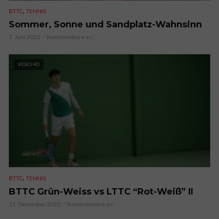
,
BTTC
TENNIS
Sommer, Sonne und Sandplatz-Wahnsinn
7. Juni 2023
Kommentiere es!
VIDEO HD
,
BTTC
TENNIS
BTTC Grün-Weiss vs LTTC “Rot-Weiß” II
11. Dezember 2022
Kommentiere es!