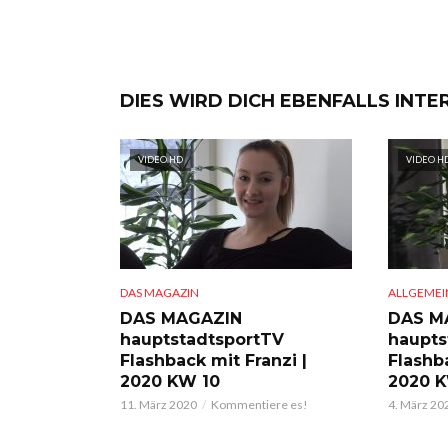
DIES WIRD DICH EBENFALLS INTE
VIDEO HD
VIDEO H
DAS MAGAZIN
ALLGEMEI
DAS MAGAZIN
DAS M
hauptstadtsportTV
haupts
Flashback mit Franzi |
Flashba
2020 KW 10
2020 
11. März 2020
Kommentiere es!
4. März 20