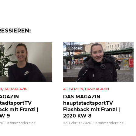
RESSIEREN:
D
VIDEO HD
,
,
N
DAS MAGAZIN
ALLGEMEIN
DAS MAGAZIN
AGAZIN
DAS MAGAZIN
tadtsportTV
hauptstadtsportTV
ck mit Franzi |
Flashback mit Franzi |
KW 9
2020 KW 8
20
Kommentiere es!
26. Februar 2020
Kommentiere es!