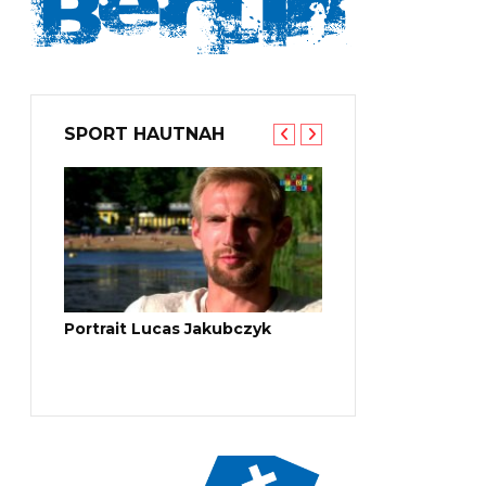
SPORT HAUTNAH
thleten
Portrait Lucas Jakubczyk
Maximilian Dachner 