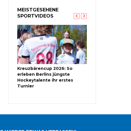
MEISTGESEHENE
SPORTVIDEOS
Kreuzbärencup 2026: So
Kleine Talente ganz
us |
erleben Berlins jüngste
Berliner
en 2026
Hockeytalente ihr erstes
Kindermeisterscha
Turnier
Rhythmische Sport
2026