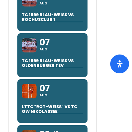
AUG
TC 1899 BLAU-WEISS VS
ROCHUSCLUB 1
07
AUG
TC 1899 BLAU-WEISS VS
OLDENBURGER TEV
07
AUG
LTTC "ROT-WEISS" VS TC G
W NIKOLASSEE