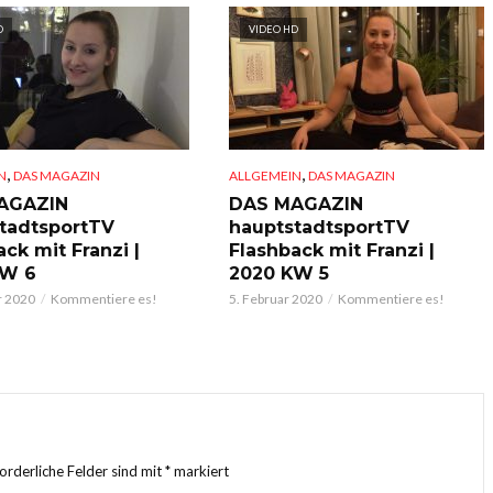
D
VIDEO HD
,
,
N
DAS MAGAZIN
ALLGEMEIN
DAS MAGAZIN
AGAZIN
DAS MAGAZIN
tadtsportTV
hauptstadtsportTV
ck mit Franzi |
Flashback mit Franzi |
KW 6
2020 KW 5
r 2020
Kommentiere es!
5. Februar 2020
Kommentiere es!
forderliche Felder sind mit
*
markiert