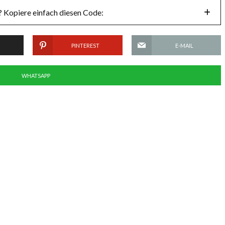
 Kopiere einfach diesen Code:
PINTEREST
E-MAIL
WHATSAPP
Diskuswerfer Clemens Prüfer
Der Tag eines Leichta
im Portrait
Maximilian Kessler