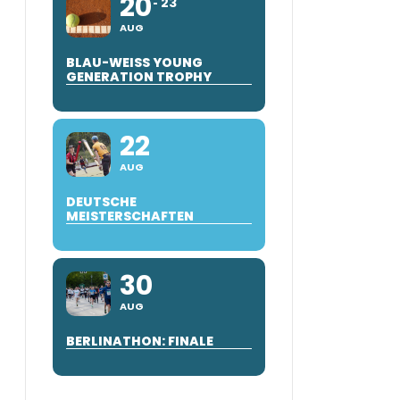
20
23
AUG
BLAU-WEISS YOUNG
GENERATION TROPHY
22
AUG
DEUTSCHE
MEISTERSCHAFTEN
30
AUG
BERLINATHON: FINALE