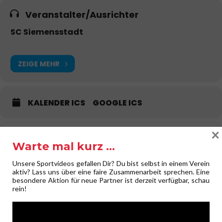
Veranstalter/Ausrichter
SC Siemensstadt
ZEIGE MEHR
KALENDER ICS
GOOGLE ICS
×
Get
Address - REVERSE-Gala [oQUA5qyB8]
Destination Address - REVERSE-Ga
Warte mal kurz …
Directions
Unsere Sportvideos gefallen Dir? Du bist selbst in einem Verein
aktiv? Lass uns über eine faire Zusammenarbeit sprechen. Eine
besondere Aktion für neue Partner ist derzeit verfügbar, schau
rein!
KOMMENTIERE ES!
Deine E-Mail-Adresse wird nicht veröffentlicht.
Erforderliche Felder
sind mit
*
markiert