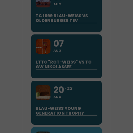
AUG
TC 1899 BLAU-WEISS VS
OLDENBURGER TEV
07
AUG
LTTC "ROT-WEISS" VS TC G
W NIKOLASSEE
20
23
AUG
BLAU-WEISS YOUNG
GENERATION TROPHY