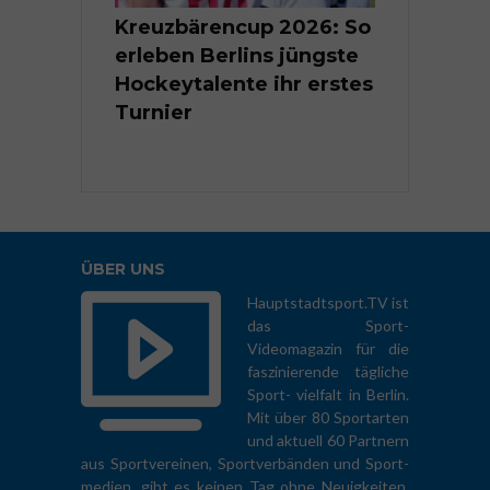
Berlins
Kreuzbärencup 2026: So
Kleine Tal
nte im
erleben Berlins jüngste
Groß | Berl
er
Hockeytalente ihr erstes
Kindermei
ten 2026
Turnier
Rhythmisc
Sportgymn
ÜBER UNS
Hauptstadtsport.TV ist
das Sport-
Videomagazin für die
faszinierende tägliche
Sport- vielfalt in Berlin.
Mit über 80 Sportarten
und aktuell 60 Partnern
aus Sportvereinen, Sportverbänden und Sport-
medien, gibt es keinen Tag ohne Neuigkeiten.