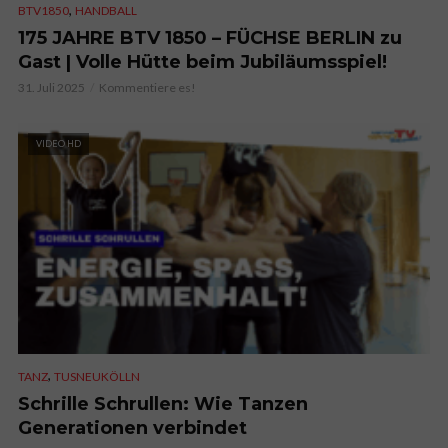
,
BTV1850
HANDBALL
175 JAHRE BTV 1850 – FÜCHSE BERLIN zu
Gast | Volle Hütte beim Jubiläumsspiel!
31. Juli 2025
Kommentiere es!
VIDEO HD
,
TANZ
TUSNEUKÖLLN
Schrille Schrullen: Wie Tanzen
Generationen verbindet