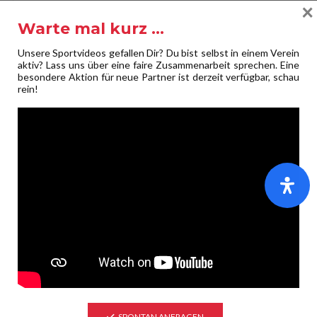
×
Deine E-Mail-Adresse wird nicht veröffentlicht.
Erforderliche
Warte mal kurz …
Felder sind mit
*
markiert
Kommentar
*
Unsere Sportvideos gefallen Dir? Du bist selbst in einem Verein
aktiv? Lass uns über eine faire Zusammenarbeit sprechen. Eine
besondere Aktion für neue Partner ist derzeit verfügbar, schau
rein!
Name
*
E-Mail-Adresse
*
SPONTAN ANFRAGEN