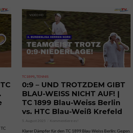
VIDEO HD
,
TC1899
TENNIS
 TC
0:9 – UND TROTZDEM GIBT
.
BLAU-WEISS NICHT AUF! |
e
TC 1899 Blau-Weiss Berlin
vs. HTC Blau-Weiß Krefeld
5. August 2025
Kommentiere es!
r TC
Klarer Dämpfer für den TC 1899 Blau-Weiss Berlin: Gegen