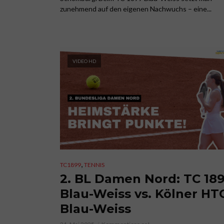
zunehmend auf den eigenen Nachwuchs – eine...
VIDEO HD
,
TC1899
TENNIS
2. BL Damen Nord: TC 18
Blau-Weiss vs. Kölner HT
Blau-Weiss