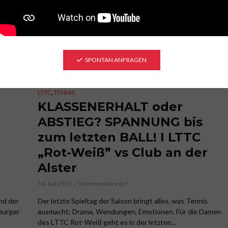
SPONTAN ANFRAGEN
,
LTTC
TENNIS
KLASSENERHALT oder
ABSTIEG? SPANNUNG bis
zum letzten BALL! I LTTC
„Rot-Weiß” vs Club an der
Alster
14. Juli 2025
Kommentiere es!
nd der
Der letzte Spieltag der Saison bringt alles, was Tennis
burger
ausmacht: Drama, Wendungen, Emotionen. Für die Damen
des LTTC Rot-Weiß geht es in der letzten...