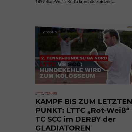
1899 Blau-Weiss Berlin krönt die Spielzeit...
VIDEO HD
,
LTTC
TENNIS
KAMPF BIS ZUM LETZTE
PUNKT: LTTC „Rot-Weiß“ 
TC SCC im DERBY der
GLADIATOREN