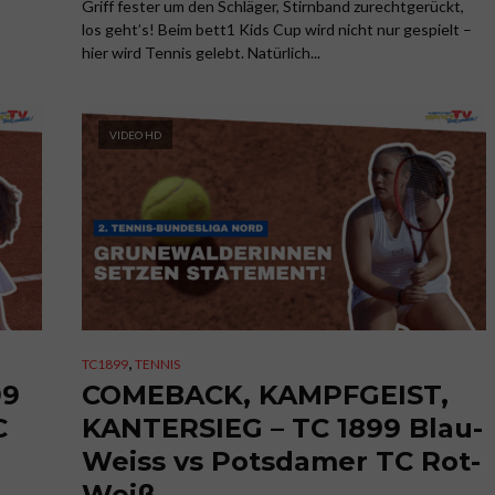
Griff fester um den Schläger, Stirnband zurechtgerückt,
los geht’s! Beim bett1 Kids Cup wird nicht nur gespielt –
hier wird Tennis gelebt. Natürlich...
VIDEO HD
,
TC1899
TENNIS
99
COMEBACK, KAMPFGEIST,
C
KANTERSIEG – TC 1899 Blau-
Weiss vs Potsdamer TC Rot-
Weiß