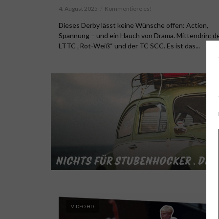
4. August 2025
Kommentiere es!
Dieses Derby lässt keine Wünsche offen: Action,
Spannung – und ein Hauch von Drama. Mittendrin: d
LTTC „Rot-Weiß“ und der TC SCC. Es ist das...
VIDEO HD