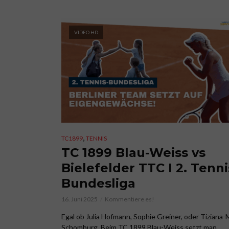
VIDEO HD
,
TC1899
TENNIS
TC 1899 Blau-Weiss vs
Bielefelder TTC I 2. Tenni
Bundesliga
16. Juni 2025
Kommentiere es!
Egal ob Julia Hofmann, Sophie Greiner, oder Tiziana-
Schomburg. Beim TC 1899 Blau-Weiss setzt man