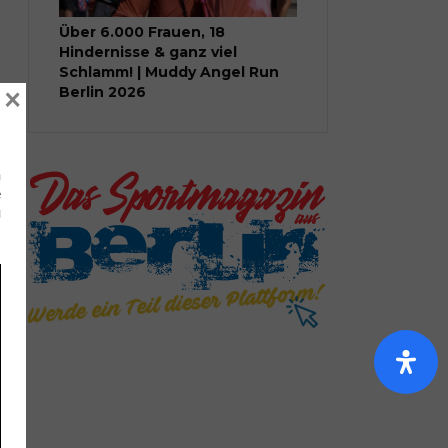
Über 6.000 Frauen, 18
Hindernisse & ganz viel
Schlamm! | Muddy Angel Run
×
Berlin 2026
n
e
u