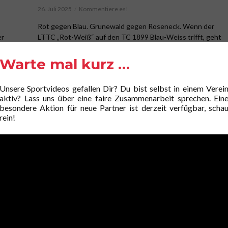
26. Juli 2025
Kommentiere es!
Rot gegen Blau. Grunewald gegen Roseneck. Wenn der
er
LTTC „Rot-Weiß“ auf den TC 1899 Blau-Weiss trifft, geht
es um mehr als nur Punkte. Es geht um...
Warte mal kurz …
Unsere Sportvideos gefallen Dir? Du bist selbst in einem Verei
aktiv? Lass uns über eine faire Zusammenarbeit sprechen. Ein
besondere Aktion für neue Partner ist derzeit verfügbar, scha
rein!
VIDEO HD