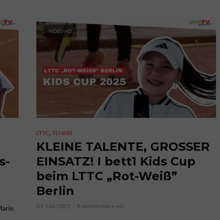
VIDEO HD
,
LTTC
TENNIS
KLEINE TALENTE, GROSSER
s-
EINSATZ! I bett1 Kids Cup
beim LTTC „Rot-Weiß”
Berlin
31. Mai 2025
Kommentiere es!
Marie