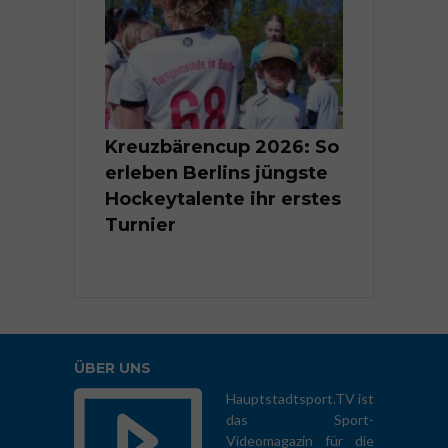
Berlins
Kreuzbärencup 2026: So
Kleine Tal
nte im
erleben Berlins jüngste
Groß | Berl
er
Hockeytalente ihr erstes
Kindermei
ten 2026
Turnier
Rhythmisc
Sportgymn
ÜBER UNS
Hauptstadtsport.TV ist
das Sport-
Videomagazin für die