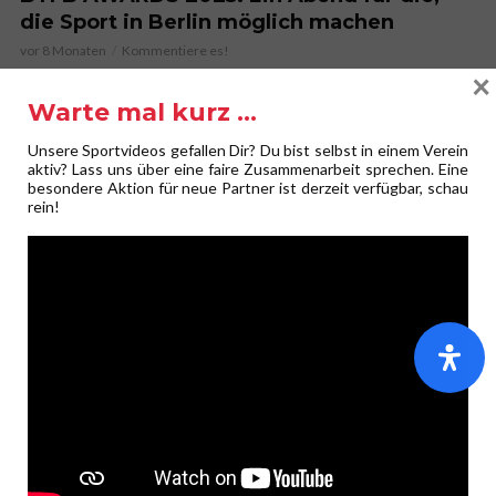
die Sport in Berlin möglich machen
vor 8 Monaten
Kommentiere es!
×
Warte mal kurz …
KOMMENTIERE ES!
Unsere Sportvideos gefallen Dir? Du bist selbst in einem Verein
Deine E-Mail-Adresse wird nicht veröffentlicht.
Erforderliche
aktiv? Lass uns über eine faire Zusammenarbeit sprechen. Eine
Felder sind mit
*
markiert
besondere Aktion für neue Partner ist derzeit verfügbar, schau
rein!
Kommentar
*
Name
*