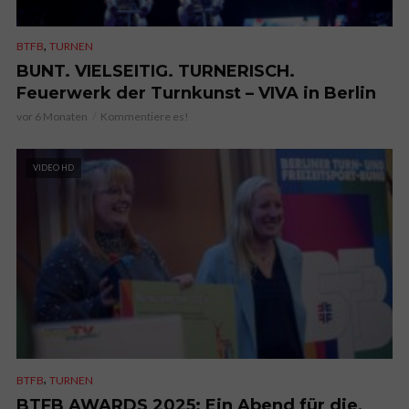
,
BTFB
TURNEN
BUNT. VIELSEITIG. TURNERISCH.
Feuerwerk der Turnkunst – VIVA in Berlin
vor 6 Monaten
Kommentiere es!
VIDEO HD
,
BTFB
TURNEN
BTFB AWARDS 2025: Ein Abend für die,