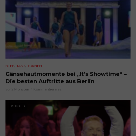
,
,
BTFB
TANZ
TURNEN
Gänsehautmomente bei „It’s Showtime“ –
Die besten Auftritte aus Berlin
vor 2 Monaten
Kommentiere es!
VIDEO HD