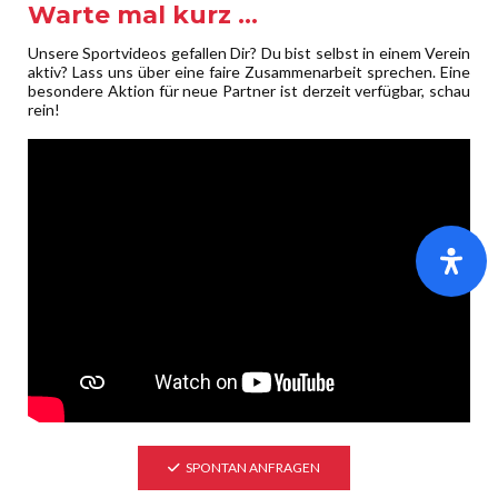
Warte mal kurz …
Kommentar
*
Unsere Sportvideos gefallen Dir? Du bist selbst in einem Verein
aktiv? Lass uns über eine faire Zusammenarbeit sprechen. Eine
besondere Aktion für neue Partner ist derzeit verfügbar, schau
rein!
Name
*
E-Mail-Adresse
*
SPONTAN ANFRAGEN
Website