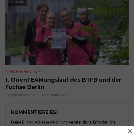
VIDEO HD
,
,
BTFB
FÜCHSE
LAUFEN
1. OrienTEAMungslauf des BTFB und der
Füchse Berlin
26. September 2021
Kommentiere es!
KOMMENTIERE ES!
Deine E-Mail-Adresse wird nicht veröffentlicht.
Erforderliche
×
Felder sind mit
*
markiert