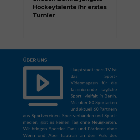
er
Hockeytalente ihr erstes
Kindermei
ten 2026
Turnier
Rhythmisc
Sportgymn
ÜBER UNS
Hauptstadtsport.TV ist
das Sport-
Videomagazin für die
faszinierende tägliche
Sport- vielfalt in Berlin.
Mit über 80 Sportarten
und aktuell 60 Partnern
aus Sportvereinen, Sportverbänden und Sport-
medien, gibt es keinen Tag ohne Neuigkeiten.
Wir bringen Sportler, Fans und Förderer ohne
Wenn und Aber hautnah an den Puls des