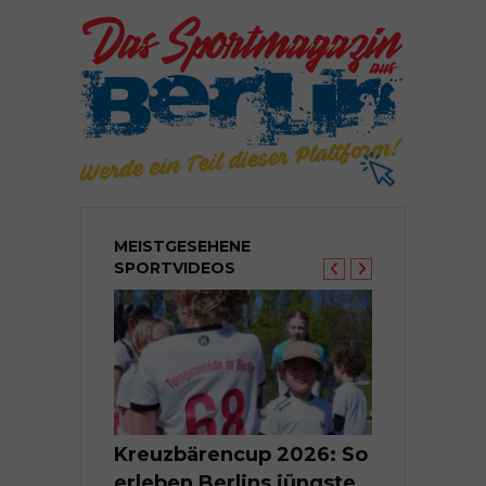
MEISTGESEHENE
SPORTVIDEOS
Berlins
Kreuzbärencup 2026: So
Kleine Tal
nte im
erleben Berlins jüngste
Groß | Berl