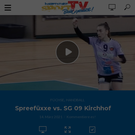
,
FÜCHSE
HANDBALL
Spreefüxxe vs. SG 09 Kirchhof
14. März 2021
Kommentiere es!