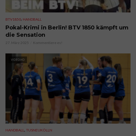
,
BTV1850
HANDBALL
Pokal-Krimi in Berlin! BTV 1850 kämpft um
die Sensation
27. März 2025
Kommentiere es!
VIDEO HD
,
HANDBALL
TUSNEUKÖLLN