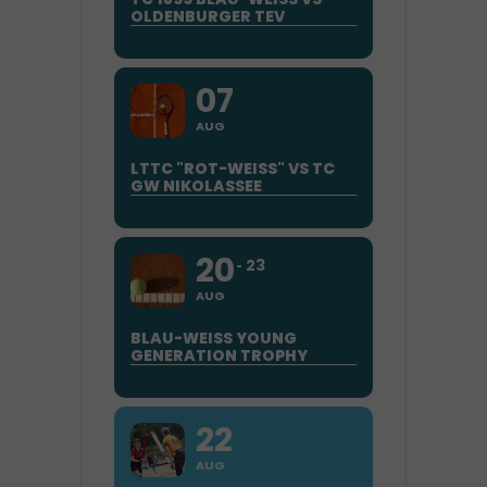
OLDENBURGER TEV
07
AUG
LTTC "ROT-WEISS" VS TC G
W NIKOLASSEE
20
23
AUG
BLAU-WEISS YOUNG
GENERATION TROPHY
22
AUG