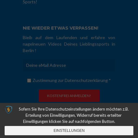
Sports!
NIE WIEDER ETWAS VERPASSEN!
Bleib auf dem Laufenden und erfahre von
nagelneuen Videos Deines Lieblingssports in
Berlin !
Zustimmung zur Datenschutzerklärung *
Sofern Sie Ihre Datenschutzeinstellungen ändern möchten z.B.
Erteilung von Einwilligungen, Widerruf bereits erteilter
COPYRIGHT © 2011-2026. HAUPTSTADTSPORT.TV | ALLE RECHTE
Einwilligungen klicken Sie auf nachfolgenden Button.
VORBEHALTEN |
ÜBER UNS
|
DATENSCHUTZ
|
IMPRESSUM
| MADE
WITH
♥
IN BERLIN
EINSTELLUNGEN