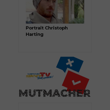
in Alina
Portrait Christoph
Hauptstadt
 Weg nach
Harting
Thurid Ger