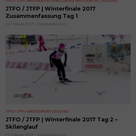
JTFO / JTFP
WINTERSPORT (INKLUSION)
WINTERSPORT (JUGEND)
JTFO / JTFP | Winterfinale 2017
Zusammenfassung Tag 1
21. Februar 2017
Kommentiere es!
VIDEO HD
,
JTFO / JTFP
WINTERSPORT (JUGEND)
JTFO / JTFP | Winterfinale 2017 Tag 2 –
Skilanglauf
21. Februar 2017
Kommentiere es!