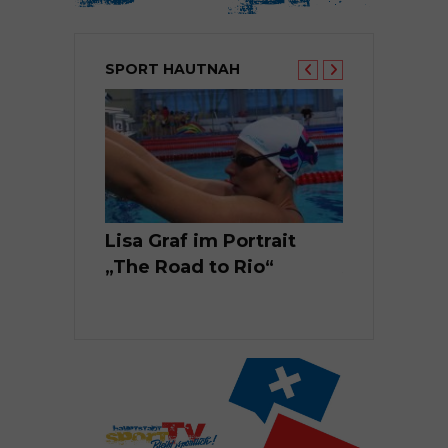
SPORT HAUTNAH
Leonie
Lisa Graf im Portrait
Hauptstadt
chwimmerin
„The Road to Rio“
Agyekum i