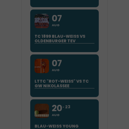
07
AUG
TC 1899 BLAU-WEISS VS
OLDENBURGER TEV
07
AUG
LTTC "ROT-WEISS" VS TC G
W NIKOLASSEE
20
23
AUG
BLAU-WEISS YOUNG