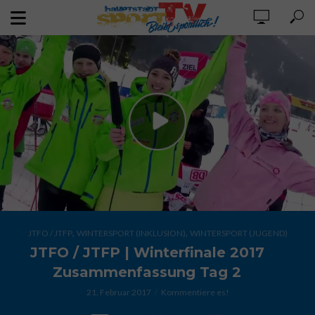
,
,
JTFO / JTFP
WINTERSPORT (INKLUSION)
WINTERSPORT (JUGEND)
JTFO / JTFP | Winterfinale 2017
Zusammenfassung Tag 2
21. Februar 2017
Kommentiere es!