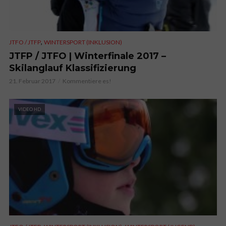
,
JTFO / JTFP
WINTERSPORT (INKLUSION)
JTFP / JTFO | Winterfinale 2017 –
Skilanglauf Klassifizierung
21. Februar 2017
Kommentiere es!
VIDEO HD
,
,