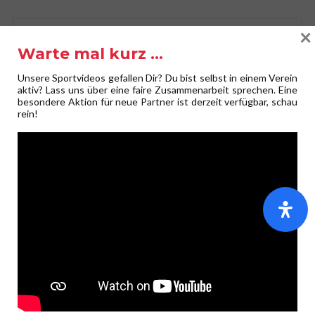
×
KOMMENTIERE ES!
Warte mal kurz …
Deine E-Mail-Adresse wird nicht veröffentlicht.
Erforderliche
Felder sind mit
*
markiert
Unsere Sportvideos gefallen Dir? Du bist selbst in einem Verein
aktiv? Lass uns über eine faire Zusammenarbeit sprechen. Eine
Kommentar
*
besondere Aktion für neue Partner ist derzeit verfügbar, schau
rein!
Name
*