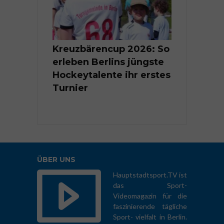
Berlins
Kreuzbärencup 2026: So
Kleine Tal
nte im
erleben Berlins jüngste
Groß | Berl
er
Hockeytalente ihr erstes
Kindermei
ten 2026
Turnier
Rhythmisc
Sportgymn
ÜBER UNS
Hauptstadtsport.TV ist
das Sport-
Videomagazin für die
faszinierende tägliche
Sport- vielfalt in Berlin.