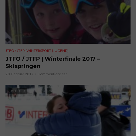
,
JTFO / JTFP
WINTERSPORT (JUGEND)
JTFO / JTFP | Winterfinale 2017 –
Skispringen
20. Februar 2017
Kommentiere es!
VIDEO HD