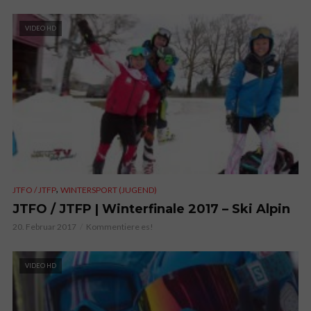
VIDEO HD
,
JTFO / JTFP
WINTERSPORT (JUGEND)
JTFO / JTFP | Winterfinale 2017 – Ski Alpin
20. Februar 2017
Kommentiere es!
VIDEO HD